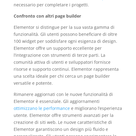
necessario per completare i progetti.
Confronto con altri page builder
Elementor si distingue per la sua vasta gamma di
funzionalità. Gli utenti possono beneficiare di oltre
100 widget per soddisfare ogni esigenza di design.
Elementor offre un supporto eccellente per
l’integrazione con strumenti di terze parti. La
comunità attiva di utenti e sviluppatori fornisce
risorse e supporto continui. Elementor rappresenta
una scelta ideale per chi cerca un page builder
versatile e potente.
Rimanere aggiornati con le nuove funzionalità di
Elementor è essenziale. Gli aggiornamenti
ottimizzano le performance
e migliorano l’esperienza
utente. Elementor offre strumenti avanzati per la
creazione di siti web. Le nuove caratteristiche di
Elementor garantiscono un design più fluido e