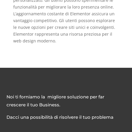
personalizzato. Gli utenti possono sperimentare le
funzionalità per migliorare la loro presenza online.
L’aggiornamento costante di Elementor assicura un
vantaggio competitivo. Gli utenti possono esplorare
le nuove opzioni per creare siti unici e coinvolgenti.
Elementor rappresenta una risorsa preziosa per il
web design moderno.
Noi ti forniamo la migliore soluzione per far
crescere il tuo Business.
Dacci una possibilità di risolvere il tuo problema