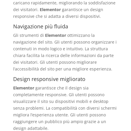
caricano rapidamente, migliorando la soddisfazione
dei visitatori.
Elementor
garantisce un design
responsive che si adatta a diversi dispositivi.
Navigazione più fluida
Gli strumenti di
Elementor
ottimizzano la
navigazione del sito. Gli utenti possono organizzare i
contenuti in modo logico e intuitivo. La struttura
chiara facilita la ricerca delle informazioni da parte
dei visitatori. Gli utenti possono migliorare
l’accessibilità del sito per una migliore esperienza.
Design responsive migliorato
Elementor
garantisce che il design sia
completamente responsive. Gli utenti possono
visualizzare il sito su dispositivi mobili e desktop
senza problemi. La compatibilità con diversi schermi
migliora l’esperienza utente. Gli utenti possono
raggiungere un pubblico più ampio grazie a un
design adattabile.