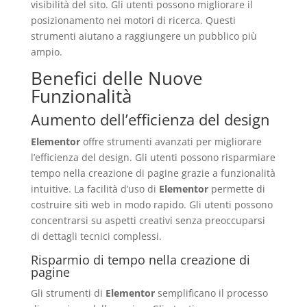
visibilità del sito. Gli utenti possono migliorare il
posizionamento nei motori di ricerca. Questi
strumenti aiutano a raggiungere un pubblico più
ampio.
Benefici delle Nuove
Funzionalità
Aumento dell’efficienza del design
Elementor
offre strumenti avanzati per migliorare
l’efficienza del design. Gli utenti possono risparmiare
tempo nella creazione di pagine grazie a funzionalità
intuitive. La facilità d’uso di
Elementor
permette di
costruire siti web in modo rapido. Gli utenti possono
concentrarsi su aspetti creativi senza preoccuparsi
di dettagli tecnici complessi.
Risparmio di tempo nella creazione di
pagine
Gli strumenti di
Elementor
semplificano il processo