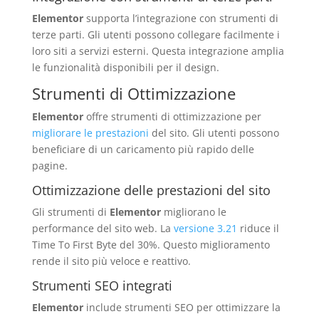
Elementor
supporta l’integrazione con strumenti di
terze parti. Gli utenti possono collegare facilmente i
loro siti a servizi esterni. Questa integrazione amplia
le funzionalità disponibili per il design.
Strumenti di Ottimizzazione
Elementor
offre strumenti di ottimizzazione per
migliorare le prestazioni
del sito. Gli utenti possono
beneficiare di un caricamento più rapido delle
pagine.
Ottimizzazione delle prestazioni del sito
Gli strumenti di
Elementor
migliorano le
performance del sito web. La
versione 3.21
riduce il
Time To First Byte del 30%. Questo miglioramento
rende il sito più veloce e reattivo.
Strumenti SEO integrati
Elementor
include strumenti SEO per ottimizzare la