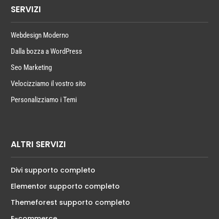
SERVIZI
Webdesign Moderno
Dalla bozza a WordPress
Seo Marketing
Velocizziamo il vostro sito
Personalizziamo i Temi
ALTRI SERVIZI
Divi supporto completo
Elementor supporto completo
Themeforest supporto completo
E-commerce