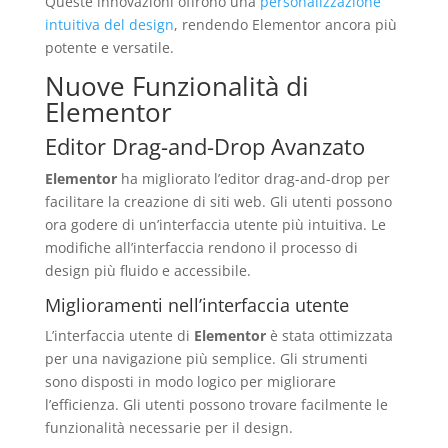
Queste innovazioni offrono una
personalizzazione
intuitiva del design
, rendendo Elementor ancora più
potente e versatile.
Nuove Funzionalità di
Elementor
Editor Drag-and-Drop Avanzato
Elementor
ha migliorato l’editor drag-and-drop per
facilitare la creazione di siti web. Gli utenti possono
ora godere di un’interfaccia utente più intuitiva. Le
modifiche all’interfaccia rendono il processo di
design più fluido e accessibile.
Miglioramenti nell’interfaccia utente
L’interfaccia utente di
Elementor
è stata ottimizzata
per una navigazione più semplice. Gli strumenti
sono disposti in modo logico per migliorare
l’efficienza. Gli utenti possono trovare facilmente le
funzionalità necessarie per il design.