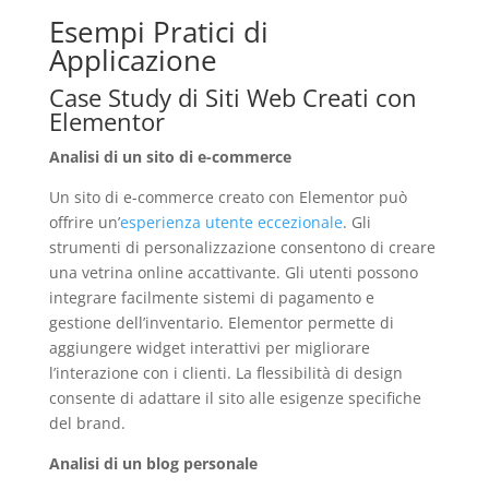
Esempi Pratici di
Applicazione
Case Study di Siti Web Creati con
Elementor
Analisi di un sito di e-commerce
Un sito di e-commerce creato con Elementor può
offrire un’
esperienza utente eccezionale
. Gli
strumenti di personalizzazione consentono di creare
una vetrina online accattivante. Gli utenti possono
integrare facilmente sistemi di pagamento e
gestione dell’inventario. Elementor permette di
aggiungere widget interattivi per migliorare
l’interazione con i clienti. La flessibilità di design
consente di adattare il sito alle esigenze specifiche
del brand.
Analisi di un blog personale