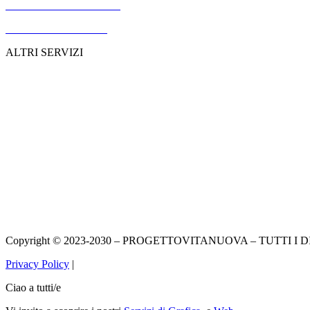
Velocizziamo il vostro sito
Personalizziamo i Temi
ALTRI SERVIZI
Divi supporto completo
Elementor supporto completo
Themeforest supporto completo
E-commerce
Errori nel sito
CSS/Responsive
Copyright © 2023-2030 – PROGETTOVITANUOVA – TUTTI I D
Privacy Policy
|
Ciao a tutti/e