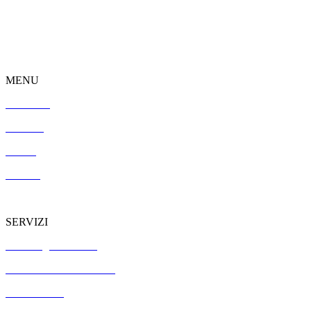
MENU
Chi siamo
Portfolio
Servizi
Contatti
SERVIZI
Webdesign Moderno
Dalla bozza a WordPress
Seo Marketing