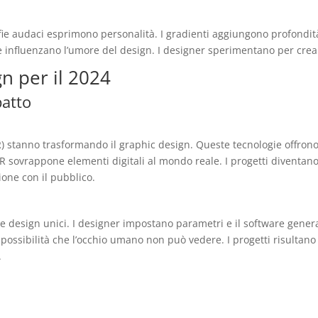
rafie audaci esprimono personalità. I gradienti aggiungono profondità
 influenzano l’umore del design. I designer sperimentano per creare
n per il 2024
patto
VR) stanno trasformando il graphic design. Queste tecnologie offron
’AR sovrappone elementi digitali al mondo reale. I progetti diventa
ione con il pubblico.
are design unici. I designer impostano parametri e il software gener
 possibilità che l’occhio umano non può vedere. I progetti risultano
.