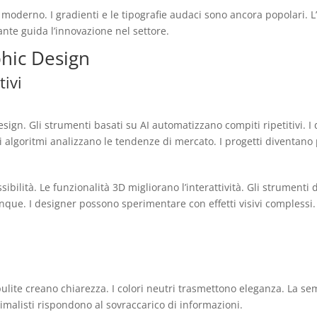
derno. I gradienti e le tipografie audaci sono ancora popolari. L’i
ante guida l’innovazione nel settore.
phic Design
tivi
 design. Gli strumenti basati su AI automatizzano compiti ripetitivi. 
i algoritmi analizzano le tendenze di mercato. I progetti diventano 
bilità. Le funzionalità 3D migliorano l’interattività. Gli strumenti d
nque. I designer possono sperimentare con effetti visivi complessi
lite creano chiarezza. I colori neutri trasmettono eleganza. La semp
nimalisti rispondono al sovraccarico di informazioni.