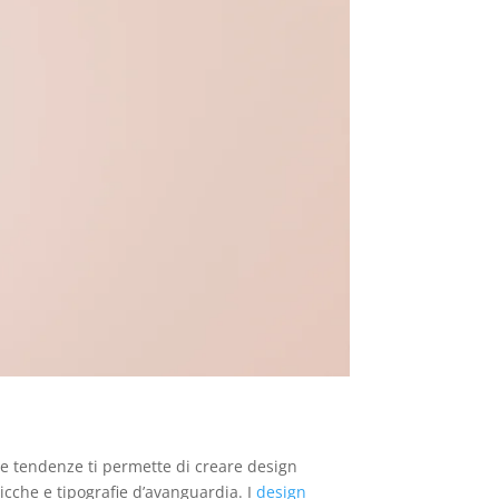
e tendenze ti permette di creare design
ricche e tipografie d’avanguardia. I
design