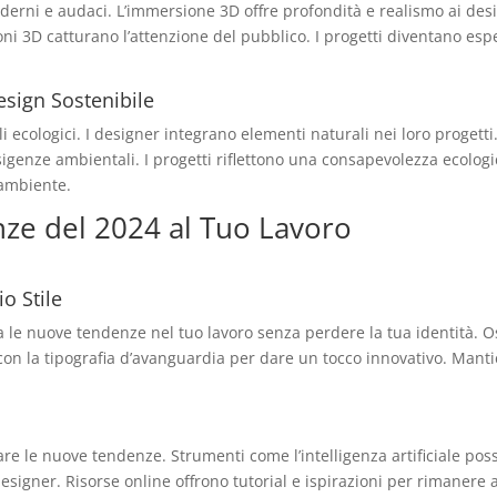
oderni e audaci. L’immersione 3D offre profondità e realismo ai desig
oni 3D catturano l’attenzione del pubblico. I progetti diventano esp
esign Sostenibile
li ecologici. I designer integrano elementi naturali nei loro proget
esigenze ambientali. I progetti riflettono una consapevolezza ecolo
’ambiente.
ze del 2024
al Tuo Lavoro
o Stile
a le nuove tendenze nel tuo lavoro senza perdere la tua identità. O
con la tipografia d’avanguardia per dare un tocco innovativo. Mantie
are le nuove tendenze. Strumenti come l’intelligenza artificiale poss
esigner. Risorse online offrono tutorial e ispirazioni per rimanere ag