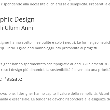
ispondendo alla necessità di chiarezza e semplicità. Preparati a e
phic Design
i Ultimi Anni
designer hanno scelto linee pulite e colori neutri. Le forme geometr
 equilibrio. I gradienti hanno aggiunto profondità ai progetti.
 designer hanno sperimentato con tipografie audaci. Gli elementi 3D
 reso i design più dinamici. La sostenibilità è diventata una priorità
e Passate
ovazione. I designer hanno capito il valore della semplicità. Alcuni
ionalità è essenziale. Le tendenze devono rispondere alle esigenze d