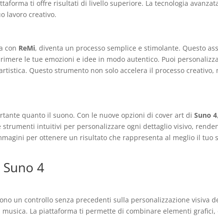
taforma ti offre risultati di livello superiore. La tecnologia avanza
o lavoro creativo.
ma con
ReMi
, diventa un processo semplice e stimolante. Questo assi
sprimere le tue emozioni e idee in modo autentico. Puoi personalizz
artistica. Questo strumento non solo accelera il processo creativo
rtante quanto il suono. Con le nuove opzioni di cover art di
Suno 4
 strumenti intuitivi per personalizzare ogni dettaglio visivo, renden
agini per ottenere un risultato che rappresenta al meglio il tuo st
i Suno 4
rono un controllo senza precedenti sulla personalizzazione visiva de
a musica. La piattaforma ti permette di combinare elementi grafici, 