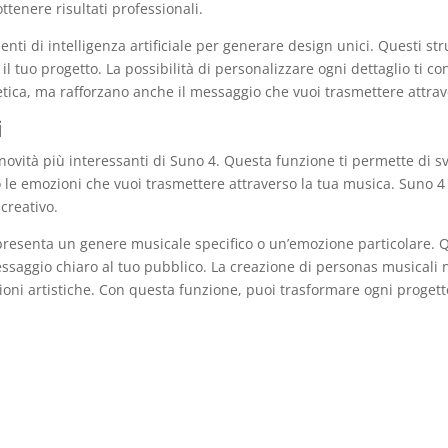
tenere risultati professionali.
nti di intelligenza artificiale per generare design unici. Questi str
il tuo progetto. La possibilità di personalizzare ogni dettaglio ti 
etica, ma rafforzano anche il messaggio che vuoi trasmettere attrav
i
novità più interessanti di Suno 4. Questa funzione ti permette di sv
no le emozioni che vuoi trasmettere attraverso la tua musica. Suno 4 uti
creativo.
resenta un genere musicale specifico o un’emozione particolare. 
saggio chiaro al tuo pubblico. La creazione di personas musicali no
ioni artistiche. Con questa funzione, puoi trasformare ogni proget