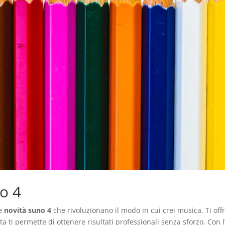
no 4
te
novità suno 4
che rivoluzionano il modo in cui crei musica. Ti off
ta ti permette di ottenere risultati professionali senza sforzo. Con l