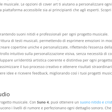
le musicale. Le opzioni di cover art ti aiutano a personalizzare ogn
 piattaforma accessibile sia ai principianti che agli esperti. Scop
arantendo suoni nitidi e professionali per ogni progetto musicale.
 scrittura di testi musicali, permettendo di esprimere emozioni in mo
reare copertine uniche e personalizzate, riflettendo l’essenza dell
rollo intuitivo sulla personalizzazione visiva, senza necessità di 
luppare un’identità artistica coerente e distintiva per ogni progetto
simizzare il tuo processo creativo e ottenere risultati straordinari
re idee e ricevere feedback, migliorando così i tuoi progetti music
udio
progetto musicale. Con
Suno 4
, puoi ottenere un
suono nitido e cris
riducono i livelli di rumore e perfezionano ogni dettaglio sonoro. C