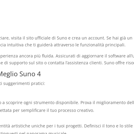
are, visita il sito ufficiale di Suno e crea un account. Se hai già un p
cia intuitiva che ti guiderà attraverso le funzionalità principali.
sperienza ancora più fluida. Assicurati di aggiornare il software all’
ne di supporto sul sito o contatta l’assistenza clienti. Suno offre ris
 Meglio Suno 4
ti suggerimenti pratici:
 a scoprire ogni strumento disponibile. Prova il miglioramento della
ettata per semplificare il tuo processo creativo.
entità artistiche uniche per i tuoi progetti. Definisci il tono e lo s
stinguerti nel panorama musicale.