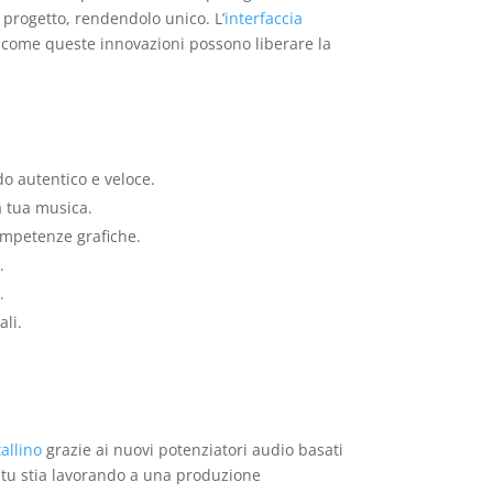
i progetto, rendendolo unico. L’
interfaccia
ri come queste innovazioni possono liberare la
do autentico e veloce.
a tua musica.
competenze grafiche.
.
.
ali.
tallino
grazie ai nuovi potenziatori audio basati
he tu stia lavorando a una produzione