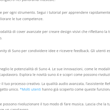
ate per ogni strumento. Segui i tutorial per apprendere rapidamente
gliorare le tue competenze.
modalità di cover avanzate per creare design visivi che riflettano la
o.
nity di Suno per condividere idee e ricevere feedback. Gli utenti es
eglio le potenzialità di Suno 4. Le sue innovazioni, come le modali
apolavoro. Esplora le novità suno 4 e scopri come possono rivoluzi
 il tuo processo creativo. La qualità audio avanzata, l’assistente ReM
getto unico.
*Molti utenti
hanno già scoperto come queste funzional
e possono rivoluzionare il tuo modo di fare musica. Lascia che la tua
are un capolavoro.