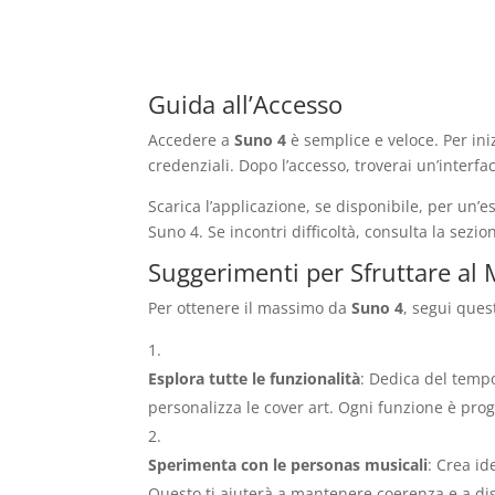
Guida all’Accesso
Accedere a
Suno 4
è semplice e veloce. Per inizi
credenziali. Dopo l’accesso, troverai un’interfac
Scarica l’applicazione, se disponibile, per un’e
Suno 4. Se incontri difficoltà, consulta la sezio
Suggerimenti per Sfruttare al
Per ottenere il massimo da
Suno 4
, segui ques
Esplora tutte le funzionalità
: Dedica del tempo
personalizza le cover art. Ogni funzione è prog
Sperimenta con le personas musicali
: Crea id
Questo ti aiuterà a mantenere coerenza e a di