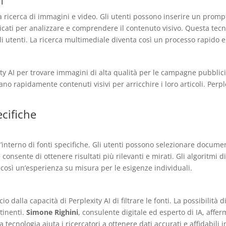
i
a ricerca di immagini e video. Gli utenti possono inserire un prompt
fisticati per analizzare e comprendere il contenuto visivo. Questa te
 utenti. La ricerca multimediale diventa così un processo rapido e
ity AI per trovare immagini di alta qualità per le campagne pubblici
ovano rapidamente contenuti visivi per arricchire i loro articoli. Per
ecifiche
l’interno di fonti specifiche. Gli utenti possono selezionare documen
onsente di ottenere risultati più rilevanti e mirati. Gli algoritmi di
a così un’esperienza su misura per le esigenze individuali.
 dalla capacità di Perplexity AI di filtrare le fonti. La possibilità 
tinenti.
Simone Righini
, consulente digitale ed esperto di IA, affer
 tecnologia aiuta i ricercatori a ottenere dati accurati e affidabili 