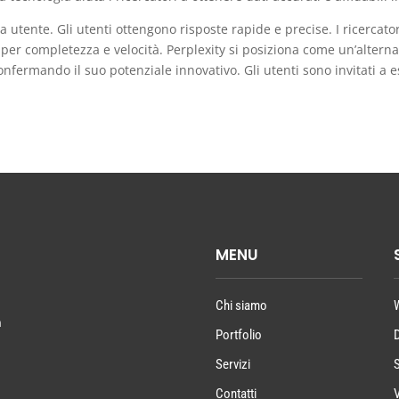
a utente. Gli utenti ottengono risposte rapide e precise. I ricerca
per completezza e velocità. Perplexity si posiziona come un’alternat
confermando il suo potenziale innovativo. Gli utenti sono invitati a e
MENU
Chi siamo
a
Portfolio
Servizi
Contatti