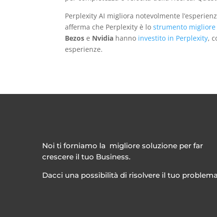
Perplexity AI migliora notevolmente l’esperienz
afferma che Perplexity è lo
strumento migliore
Bezos
e
Nvidia
hanno
investito in Perplexity
, 
esperienze.
Noi ti forniamo la migliore soluzione per far
crescere il tuo Business.
Dacci una possibilità di risolvere il tuo problem