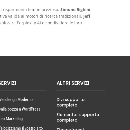
tori risparmiano tempo prezioso.
Simone Righini
iva valida ai motori di ricerca tradizionali.
Jeff
splorare Perplexity AI e condividere le loro
SERVIZI
ALTRI SERVIZI
Divi supporto
Webdesign Moderno
completo
Dalla bozza a WordPress
Elementor supporto
Seo Marketing
completo
Velocizziamo il vostro sito
Themeforest