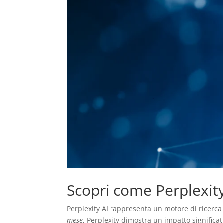
Scopri come Perplexity
Perplexity AI rappresenta un motore di ricerca
mese
, Perplexity dimostra un impatto significa