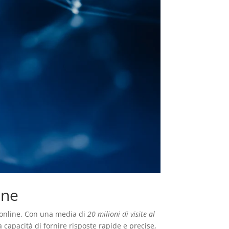
ine
o online. Con una media di
20 milioni di visite al
 capacità di fornire risposte rapide e precise,