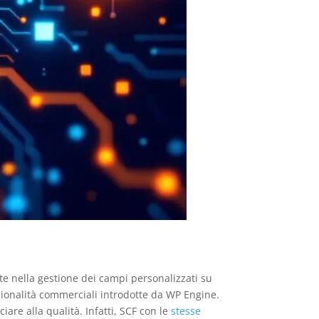
te nella gestione dei campi personalizzati su
zionalità commerciali introdotte da WP Engine.
are alla qualità. Infatti, SCF con le
stesse