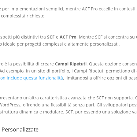
le per implementazioni semplici, mentre ACF Pro eccelle in contesti p
i complessità richiesto.
petti più distintivi tra
SCF
e
ACF Pro
. Mentre SCF si concentra su 
 ideale per progetti complessi e altamente personalizzati.
o è la possibilità di creare
Campi Ripetuti
. Questa opzione consent
d esempio, in un sito di portfolio, i Campi Ripetuti permettono di
on include questa funzionalità
, limitandosi a offrire opzioni di ba
resentano un’altra caratteristica avanzata che SCF non supporta. 
 WordPress, offrendo una flessibilità senza pari. Gli sviluppatori po
una struttura dinamica e modulare. SCF, pur essendo una soluzione va
à Personalizzate