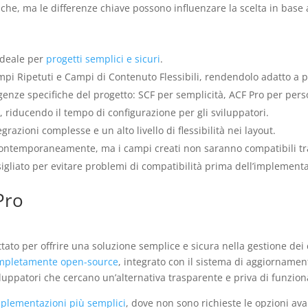
che, ma le differenze chiave possono influenzare la scelta in base 
ideale per
progetti semplici e sicuri
.
pi Ripetuti e Campi di Contenuto Flessibili, rendendolo adatto a p
igenze specifiche del progetto: SCF per semplicità, ACF Pro per per
a, riducendo il tempo di configurazione per gli sviluppatori.
grazioni complesse e un alto livello di flessibilità nei layout.
 contemporaneamente, ma i campi creati non saranno compatibili tra
igliato per evitare problemi di compatibilità prima dell’implement
Pro
tato per offrire una soluzione semplice e sicura nella gestione de
mpletamente open-source
, integrato con il sistema di aggiorname
luppatori che cercano un’alternativa trasparente e priva di funzion
plementazioni più semplici
, dove non sono richieste le opzioni ava