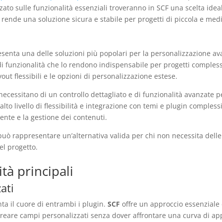
ato sulle funzionalità essenziali troveranno in SCF una scelta ideale
rende una soluzione sicura e stabile per progetti di piccola e med
senta una delle soluzioni più popolari per la personalizzazione av
di funzionalità che lo rendono indispensabile per progetti complessi
yout flessibili e le opzioni di personalizzazione estese.
 necessitano di un controllo dettagliato e di funzionalità avanzate p
lto livello di flessibilità e integrazione con temi e plugin comples
tente e la gestione dei contenuti.
 può rappresentare un’alternativa valida per chi non necessita delle
el progetto.
tà principali
ati
ta il cuore di entrambi i plugin.
SCF
offre un approccio essenziale 
o creare campi personalizzati senza dover affrontare una curva di 