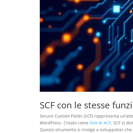
SCF con le stesse funz
Secure Custom Fields (SCF) rappresenta un’alte
WordPress. Creato come
fork di ACF
, SCF si dis
Questo strumento si rivolge a sviluppatori che 