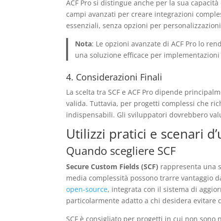
ACF Pro si distingue anche per la sua capacità 
campi avanzati per creare integrazioni compless
essenziali, senza opzioni per personalizzazion
Nota
: Le opzioni avanzate di ACF Pro lo ren
una soluzione efficace per implementazioni 
4. Considerazioni Finali
La scelta tra SCF e ACF Pro dipende principalm
valida. Tuttavia, per progetti complessi che r
indispensabili. Gli sviluppatori dovrebbero val
Utilizzi pratici e scenari d
Quando scegliere SCF
Secure Custom Fields (SCF)
rappresenta una sce
media complessità possono trarre vantaggio da
open-source
, integrata con il sistema di aggi
particolarmente adatto a chi desidera evitare
SCF è consigliato per progetti in cui non sono