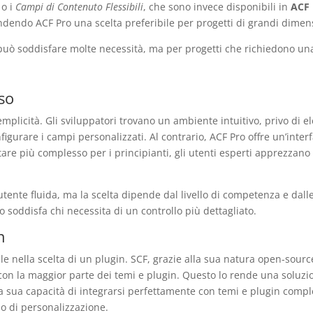
o i
Campi di Contenuto Flessibili
, che sono invece disponibili in
ACF 
endendo ACF Pro una scelta preferibile per progetti di grandi dimen
 può soddisfare molte necessità, ma per progetti che richiedono una
uso
semplicità. Gli sviluppatori trovano un ambiente intuitivo, privo di
gurare i campi personalizzati. Al contrario, ACF Pro offre un’interf
are più complesso per i principianti, gli utenti esperti apprezzano 
tente fluida, ma la scelta dipende dal livello di competenza e dalle
o soddisfa chi necessita di un controllo più dettagliato.
n
e nella scelta di un plugin. SCF, grazie alla sua natura open-source
 con la maggior parte dei temi e plugin. Questo lo rende una soluzi
 la sua capacità di integrarsi perfettamente con temi e plugin compl
lo di personalizzazione.