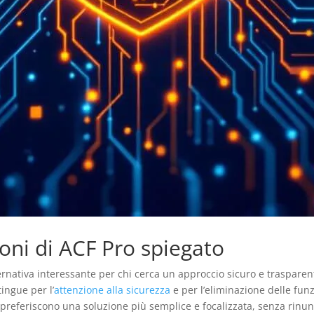
ioni di ACF Pro spiegato
rnativa interessante per chi cerca un approccio sicuro e trasparen
tingue per l’
attenzione alla sicurezza
e per l’eliminazione delle fun
preferiscono una soluzione più semplice e focalizzata, senza rinunci