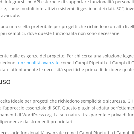
di integrarsi con API esterne e di supportare funzionalità personaliz
e, come moduli interattivi o sistemi di gestione dei dati. SCF, invec
i avanzate.
dono una scelta preferibile per progetti che richiedono un alto live
più semplici, dove queste funzionalità non sono necessarie.
ente dalle esigenze del progetto. Per chi cerca una soluzione legg
ichiedono
funzionalità avanzate
come i Campi Ripetuti e i Campi di Co
utare attentamente le necessità specifiche prima di decidere quale 
’uso
lta ideale per progetti che richiedono semplicità e sicurezza. Gli s
ll’approccio essenziale di SCF. Questo plugin si adatta perfettame
ornamenti di WordPress.org. La sua natura trasparente e priva di fu
 dipendenze da strumenti proprietari.
 necessarie funzionalità avanzate come i Campi Ripetuti o i Campi d