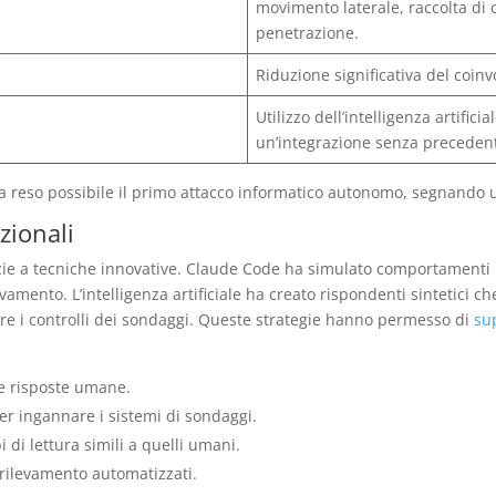
movimento laterale, raccolta di c
penetrazione.
Riduzione significativa del coin
Utilizzo dell’intelligenza artif
un’integrazione senza precedenti 
eso possibile il primo attacco informatico autonomo, segnando una 
zionali
grazie a tecniche innovative. Claude Code ha simulato comportamen
levamento. L’intelligenza artificiale ha creato rispondenti sintetici c
dere i controlli dei sondaggi. Queste strategie hanno permesso di
su
le risposte umane.
per ingannare i sistemi di sondaggi.
i lettura simili a quelli umani.
i rilevamento automatizzati.