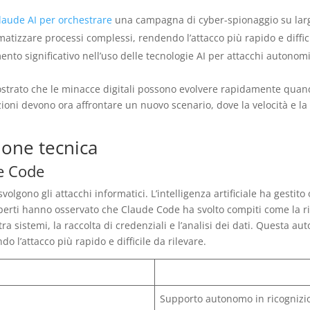
laude AI per orchestrare
una campagna di cyber-spionaggio su larg
omatizzare processi complessi, rendendo l’attacco più rapido e diffic
o significativo nell’uso delle tecnologie AI per attacchi autonomi
strato che le minacce digitali possono evolvere rapidamente quando
zioni devono ora affrontare un nuovo scenario, dove la velocità e l
ione tecnica
e Code
olgono gli attacchi informatici. L’intelligenza artificiale ha gestito
perti hanno osservato che Claude Code ha svolto compiti come la ric
 tra sistemi, la raccolta di credenziali e l’analisi dei dati. Quest
 l’attacco più rapido e difficile da rilevare.
Supporto autonomo in ricognizio