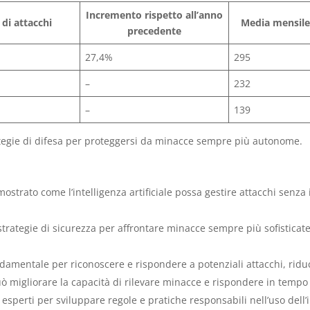
Incremento rispetto all’anno
di attacchi
Media mensile 
precedente
27,4%
295
–
232
–
139
ategie di difesa per proteggersi da minacce sempre più autonome.
ostrato come l’intelligenza artificiale possa gestire attacchi senz
strategie di sicurezza per affrontare minacce sempre più sofisticat
amentale per riconoscere e rispondere a potenziali attacchi, riduc
 può migliorare la capacità di rilevare minacce e rispondere in tempo
perti per sviluppare regole e pratiche responsabili nell’uso dell’in