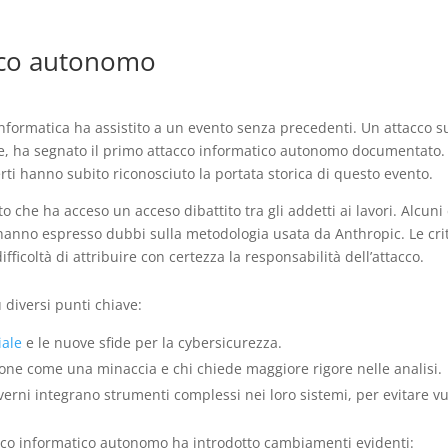
tico autonomo
informatica ha assistito a un evento senza precedenti. Un attacco 
de, ha segnato il primo attacco informatico autonomo documentato. A
perti hanno subito riconosciuto la portata storica di questo evento.
 che ha acceso un acceso dibattito tra gli addetti ai lavori. Alcuni 
 hanno espresso dubbi sulla metodologia usata da Anthropic. Le crit
fficoltà di attribuire con certezza la responsabilità dell’attacco.
u diversi punti chiave:
iale
e le nuove sfide per la cybersicurezza.
ione come una minaccia e chi chiede maggiore rigore nelle analisi.
rni integrano strumenti complessi nei loro sistemi, per evitare vul
tacco informatico autonomo ha introdotto cambiamenti evidenti: