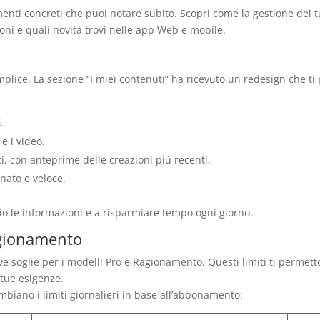
ti concreti che puoi notare subito. Scopri come la gestione dei tu
oni e quali novità trovi nelle app Web e mobile.
mplice. La sezione “I miei contenuti” ha ricevuto un redesign che ti 
i
.
e i video.
ti, con anteprime delle creazioni più recenti.
nato e veloce.
lio le informazioni e a risparmiare tempo ogni giorno.
agionamento
 soglie per i modelli Pro e Ragionamento. Questi limiti ti permett
e tue esigenze.
mbiano i limiti giornalieri in base all’abbonamento: