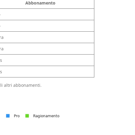
Abbonamento
o
o
ra
ra
us
us
gli altri abbonamenti.